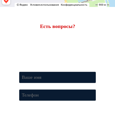
Есть вопросы?
Ответим через 7 минут
Получите консультацию по телефону
+7 (950) 781-86-46
или
оставьте свои контакты. Наш менеджер свяжется с вами и
ответит на все вопросы.
Нажимая кнопку «Отправить», Вы соглашаетесь c условиями