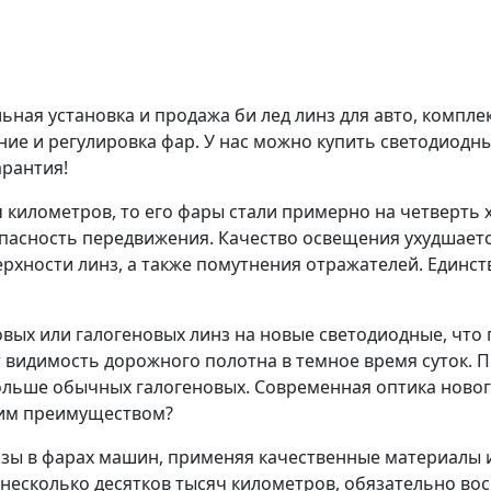
льная установка и пpодaжа би лед линз для авто, комплe
ние и регулировка фар. У нас можно купить светодиодн
рантия!
 километров, то его фары стали примерно на четверть 
пасность передвижения. Качество освещения ухудшаетс
верхности линз, а также помутнения отражателей. Един
вых или галогеновых линз на новые светодиодные, что 
 видимость дорожного полотна в темное время суток. П
дольше обычных галогеновых. Современная оптика ново
ким преимуществом?
нзы в фарах машин, применяя качественные материалы 
в несколько десятков тысяч километров, обязательно в