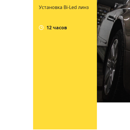
Bi-Led линз
Установка Bi-Led линз
Установка B
ов
12 часов
12 часо