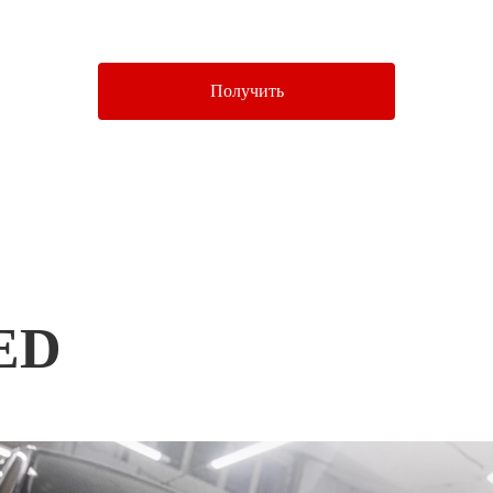
у «Отправить», Вы соглашаетесь c условиями
Политики конфид
Получить
ED