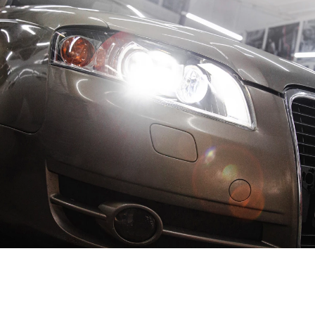
i-Led линз
Установка Bi-Led линз
Установка Bi
в
12 часов