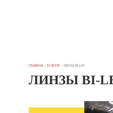
Нажимая кнопк
ГЛАВНАЯ
-
УСЛУГИ
-
ЛИНЗЫ BI-LED
ЛИНЗЫ BI-L