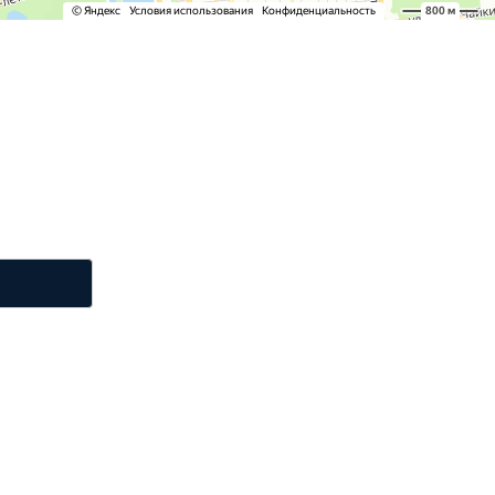
 минут
онтакты. Наш
альности.