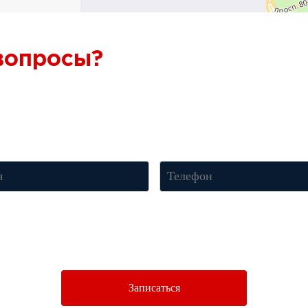
 вопросы?
Ответим через 7
онсультацию по телефону
+7 (950) 781-86-46
или оставьте свои к
менеджер свяжется с вами и ответит на все вопросы.
нопку «Отправить», Вы соглашаетесь c условиями
Политики конфиденци
Записаться