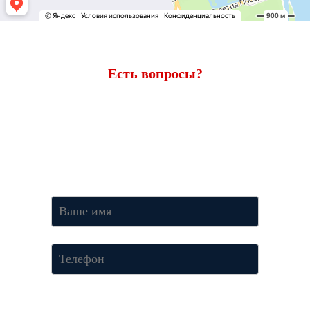
Есть вопросы?
Ответим через 7 минут
Получите консультацию по телефону
+7 (950) 781-86-46
или
оставьте свои контакты. Наш менеджер свяжется с вами и
ответит на все вопросы.
Нажимая кнопку «Отправить», Вы соглашаетесь c условиями