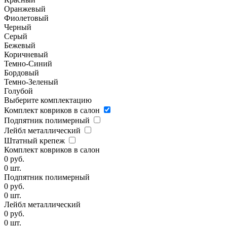
Оранжевый
Фиолетовый
Черный
Серый
Бежевый
Коричневый
Темно-Синий
Бордовый
Темно-Зеленый
Голубой
Выберите комплектацию
Комплект ковриков в салон
Подпятник полимерный
Лейбл металлический
Штатный крепеж
Комплект ковриков в салон
0
руб.
0
шт.
Подпятник полимерный
0
руб.
0
шт.
Лейбл металлический
0
руб.
0
шт.