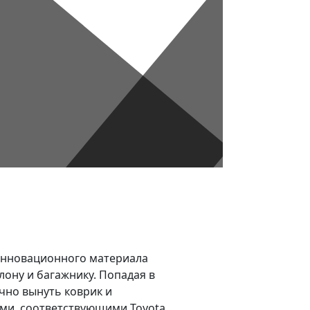
из инновационного материала
лону и багажнику. Попадая в
очно вынуть коврик и
ями, соответствующими Toyota