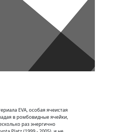
териала EVA, особая ячеистая
опадая в ромбовидные ячейки,
несколько раз энергично
 Platz (1999 - 2005), и не