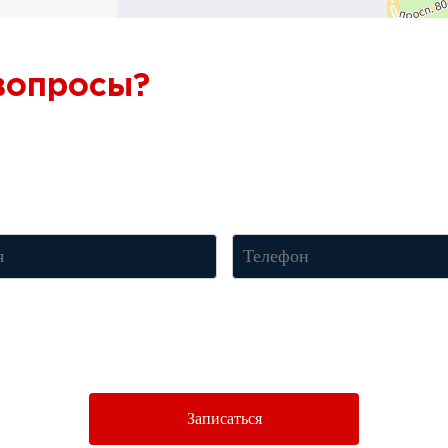
 вопросы?
Ответим через 7
онсультацию по телефону
+7 (950) 781-86-46
или оставьте свои к
менеджер свяжется с вами и ответит на все вопросы.
нопку «Отправить», Вы соглашаетесь c условиями
Политики конфиденци
Записаться