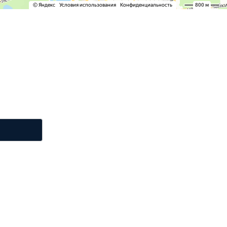
 минут
онтакты. Наш
альности.