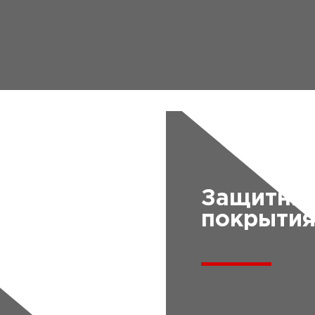
Защитны
покрыти