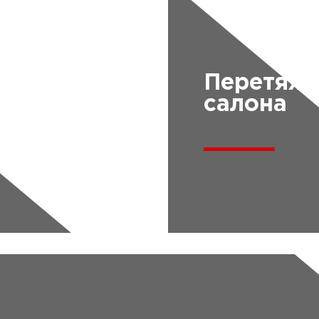
Перетяж
салона