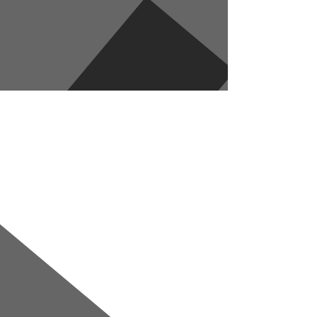
е
я
Перейти