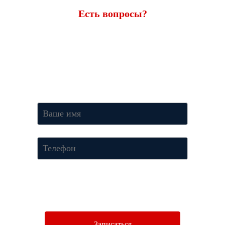
Есть вопросы?
Ответим через 7 минут
Получите консультацию по телефону
+7 (950) 781-86-46
или
оставьте свои контакты. Наш менеджер свяжется с вами и
ответит на все вопросы.
Нажимая кнопку «Отправить», Вы соглашаетесь c условиями
Политики конфиденциальности.
Записаться