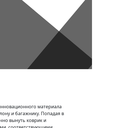
з инновационного материала
лону и багажнику. Попадая в
очно вынуть коврик и
ями, соответствующими