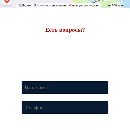
Есть вопросы?
Ответим через 7 минут
Получите консультацию по телефону
+7 (950) 781-86-46
или
оставьте свои контакты. Наш менеджер свяжется с вами и
ответит на все вопросы.
Нажимая кнопку «Отправить», Вы соглашаетесь c условиями