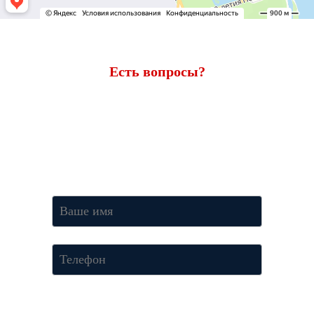
Есть вопросы?
Ответим через 7 минут
Получите консультацию по телефону
+7 (950) 781-86-46
или
оставьте свои контакты. Наш менеджер свяжется с вами и
ответит на все вопросы.
Нажимая кнопку «Отправить», Вы соглашаетесь c условиями