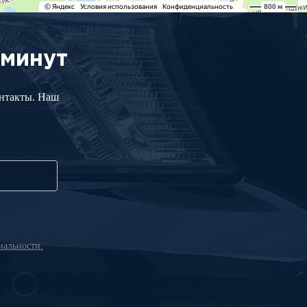
 минут
онтакты. Наш
альности.