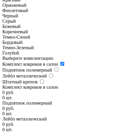
Оранжевый
Фиолетовый
Черный
Серый
Бежевый
Коричневый
Темно-Синий
Бордовый
Темно-Зеленый
Голубой
Выберите комплектацию
Комплект ковриков в салон
Подпятник полимерный
Лейбл металлический
Штатный крепеж
Комплект ковриков в салон
0
руб.
0
шт.
Подпятник полимерный
0
руб.
0
шт.
Лейбл металлический
0
руб.
0
шт.