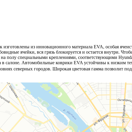
ажник изготовлены из инновационного материала EVA, особая ячеис
бовидные ячейки, вся грязь блокируется и остается внутри. Чтоб
на полу специальными креплениями, соответствующими Hyundai Sol
 в салоне. Автомобильные коврики EVA устойчивы к низким тем
ловиях северных городов. Широкая цветовая гамма позволит по