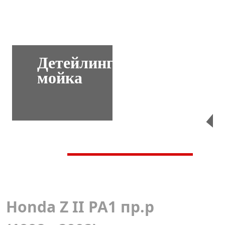
Детейлинг-
мойка
Перейти
Honda Z II PA1 пр.р