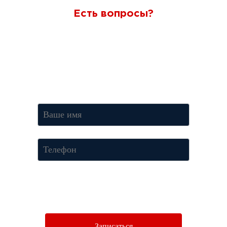
Есть вопросы?
Ответим через 7 минут
Получите консультацию по телефону
+7 (950) 781-86-46
или
оставьте свои контакты. Наш менеджер свяжется с вами и
ответит на все вопросы.
Нажимая кнопку «Отправить», Вы соглашаетесь c условиями
Политики конфиденциальности.
Записаться