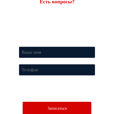
Есть вопросы?
Ответим через 7 минут
Получите консультацию по телефону
+7 (950) 781-86-46
или
оставьте свои контакты. Наш менеджер свяжется с вами и
ответит на все вопросы.
Нажимая кнопку «Отправить», Вы соглашаетесь c условиями
Политики конфиденциальности.
Записаться