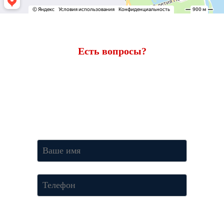
Есть вопросы?
Ответим через 7 минут
Получите консультацию по телефону
+7 (950) 781-86-46
или
оставьте свои контакты. Наш менеджер свяжется с вами и
ответит на все вопросы.
Нажимая кнопку «Отправить», Вы соглашаетесь c условиями