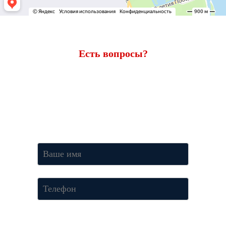
Есть вопросы?
Ответим через 7 минут
Получите консультацию по телефону
+7 (950) 781-86-46
или
оставьте свои контакты. Наш менеджер свяжется с вами и
ответит на все вопросы.
Нажимая кнопку «Отправить», Вы соглашаетесь c условиями