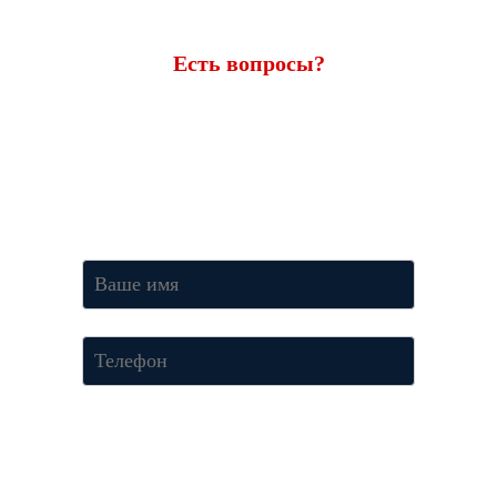
Есть вопросы?
Ответим через 7 минут
Получите консультацию по телефону
+7 (950) 781-86-46
или
оставьте свои контакты. Наш менеджер свяжется с вами и
ответит на все вопросы.
Нажимая кнопку «Отправить», Вы соглашаетесь c условиями
Политики конфиденциальности.