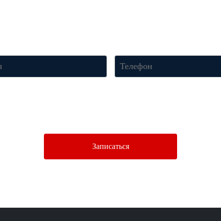
онсультацию по телефону
+7 (950) 781-86-46
или оставьте свои к
менеджер свяжется с вами и ответит на все вопросы.
нопку «Отправить», Вы соглашаетесь c условиями
Политики конфиденци
Записаться