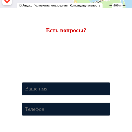
Есть вопросы?
Ответим через 7 минут
Получите консультацию по телефону
+7 (950) 781-86-46
или
оставьте свои контакты. Наш менеджер свяжется с вами и
ответит на все вопросы.
Нажимая кнопку «Отправить», Вы соглашаетесь c условиями