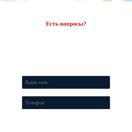
Есть вопросы?
Ответим через 7 минут
Получите консультацию по телефону
+7 (950) 781-86-46
или
оставьте свои контакты. Наш менеджер свяжется с вами и
ответит на все вопросы.
Нажимая кнопку «Отправить», Вы соглашаетесь c условиями
Политики конфиденциальности.