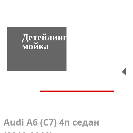
Детейлинг-
мойка
Перейти
Audi А6 (С7) 4п седан