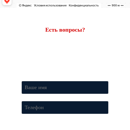
Есть вопросы?
Ответим через 7 минут
Получите консультацию по телефону
+7 (950) 781-86-46
или
оставьте свои контакты. Наш менеджер свяжется с вами и
ответит на все вопросы.
Нажимая кнопку «Отправить», Вы соглашаетесь c условиями