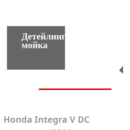
Детейлинг-
мойка
Перейти
Honda Integra V DС